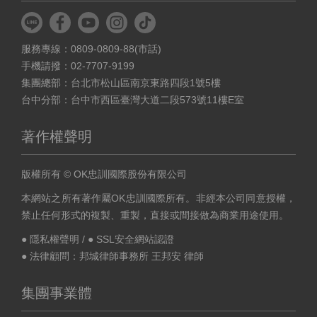
服務專線：0809-0809-88(市話)
手機請撥：02-7707-9199
集團總部：台北市松山區南京東路四段1號5樓
台中分部：台中市西區臺灣大道二段573號11樓E室
著作權聲明
版權所有 © OK忠訓國際股份有限公司
本網站之所有著作屬OK忠訓國際所有。非經本公司同意授權，
禁止任何形式的複製、重製，直接或間接做為商業用途使用。
● 隱私權聲明
/
● SSL安全網站認證
● 法律顧問：邦城律師事務所 王邦安 律師
集團事業體