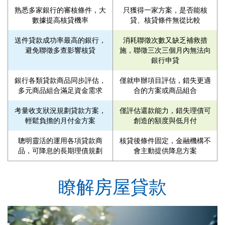
熟悉多家銀行的審核條件，大
只獲得一家方案，是否能核
數據提高核貸機率
貸、核貸條件無從比較
送件貸款成功率最高的銀行，
消耗聯徵次數又缺乏補救措
避免聯徵多查影響核貸
施，聯徵三次三個月內無法向
銀行申貸
銀行各類貸款商品同步評估，
僅就申辦項目評估，錯失更適
多元商品組合滿足資金需求
合的方案或商品組合
考量收支狀況規劃貸款方案，
僅評估還款能力，錯失理債可
輕鬆負擔的月付金方案
創造的額度與低月付
聰明靈活的運用各項貸款商
核貸後條件固定，金融機構不
品，可降息的長期理債規劃
會主動提供降息方案
瞭解房屋貸款