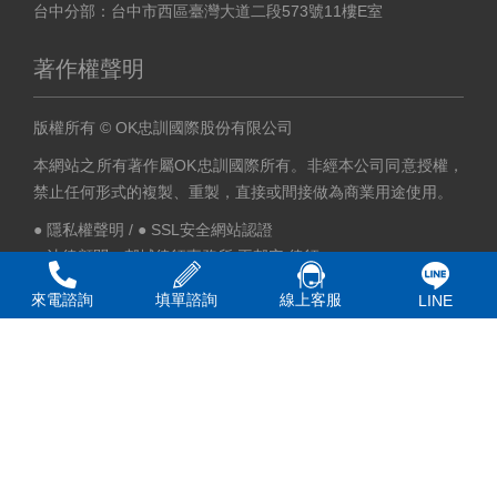
台中分部：台中市西區臺灣大道二段573號11樓E室
著作權聲明
版權所有 © OK忠訓國際股份有限公司
本網站之所有著作屬OK忠訓國際所有。非經本公司同意授權，
禁止任何形式的複製、重製，直接或間接做為商業用途使用。
● 隱私權聲明
/
● SSL安全網站認證
● 法律顧問：邦城律師事務所 王邦安 律師
來電諮詢
填單諮詢
線上客服
LINE
集團事業體
集團公益
忠訓國際
穩穩信用
永恆能源
歐肯達思
改變廣告
願望實現
忠訓地產
樂贏家