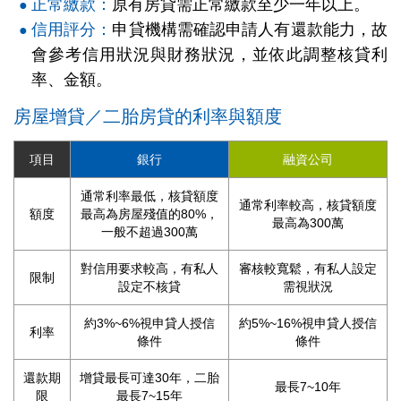
正常繳款：
原有房貸需正常繳款至少一年以上。
信用評分：
申貸機構需確認申請人有還款能力，故
會參考信用狀況與財務狀況，並依此調整核貸利
率、金額。
房屋增貸／二胎房貸的利率與額度
項目
銀行
融資公司
通常利率最低，核貸額度
通常利率較高，核貸額度
額度
最高為房屋殘值的80%，
最高為300萬
一般不超過300萬
對信用要求較高，有私人
審核較寬鬆，有私人設定
限制
設定不核貸
需視狀況
約3%~6%視申貸人授信
約5%~16%視申貸人授信
利率
條件
條件
還款期
增貸最長可達30年，二胎
最長7~10年
限
最長7~15年