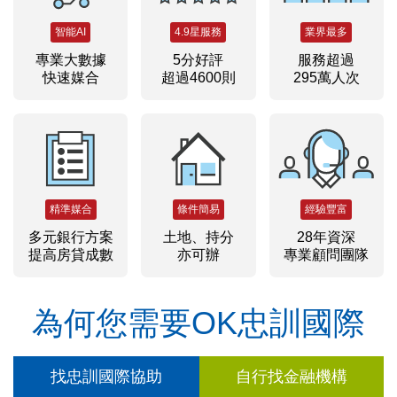
智能AI
4.9星服務
業界最多
專業大數據
5分好評
服務超過
快速媒合
超過4600則
295萬人次
精準媒合
條件簡易
經驗豐富
多元銀行方案
土地、持分
28年資深
提高房貸成數
亦可辦
專業顧問團隊
為何您需要OK忠訓國際
找忠訓國際協助
自行找金融機構