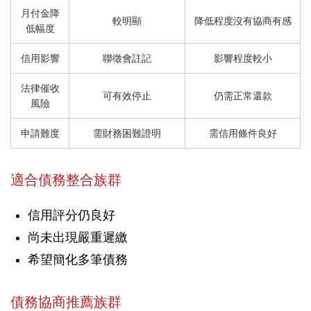
月付金降
較明顯
降低程度沒有協商有感
低幅度
信用影響
聯徵會註記
影響程度較小
法律催收
可有效停止
仍需正常還款
風險
申請難度
需財務困難證明
需信用條件良好
適合債務整合族群
信用評分仍良好
尚未出現嚴重遲繳
希望簡化多筆債務
債務協商推薦族群