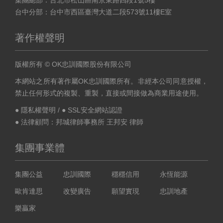
集團總部：台北市松山區南京東路四段1號5樓
台中分部：台中市西區臺灣大道二段573號11樓E室
著作權聲明
版權所有 © OK忠訓國際股份有限公司
本網站之所有著作屬OK忠訓國際所有。非經本公司同意授權，
禁止任何形式的複製、重製，直接或間接做為商業用途使用。
● 隱私權聲明
/
● SSL安全網站認證
● 法律顧問：邦城律師事務所 王邦安 律師
集團事業體
集團公益
忠訓國際
穩穩信用
永恆能源
歐肯達思
改變廣告
願望實現
忠訓地產
樂贏家