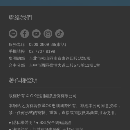
聯絡我們
服務專線：0809-0809-88(市話)
手機請撥：02-7707-9199
集團總部：台北市松山區南京東路四段1號5樓
台中分部：台中市西區臺灣大道二段573號11樓E室
著作權聲明
版權所有 © OK忠訓國際股份有限公司
本網站之所有著作屬OK忠訓國際所有。非經本公司同意授權，
禁止任何形式的複製、重製，直接或間接做為商業用途使用。
● 隱私權聲明
/
● SSL安全網站認證
● 法律顧問：邦城律師事務所 王邦安 律師