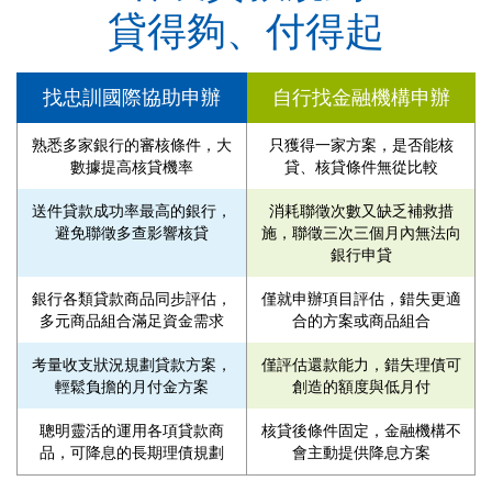
貸得夠、付得起
找忠訓國際協助申辦
自行找金融機構申辦
熟悉多家銀行的審核條件，大
只獲得一家方案，是否能核
數據提高核貸機率
貸、核貸條件無從比較
送件貸款成功率最高的銀行，
消耗聯徵次數又缺乏補救措
避免聯徵多查影響核貸
施，聯徵三次三個月內無法向
銀行申貸
銀行各類貸款商品同步評估，
僅就申辦項目評估，錯失更適
多元商品組合滿足資金需求
合的方案或商品組合
考量收支狀況規劃貸款方案，
僅評估還款能力，錯失理債可
輕鬆負擔的月付金方案
創造的額度與低月付
聰明靈活的運用各項貸款商
核貸後條件固定，金融機構不
品，可降息的長期理債規劃
會主動提供降息方案