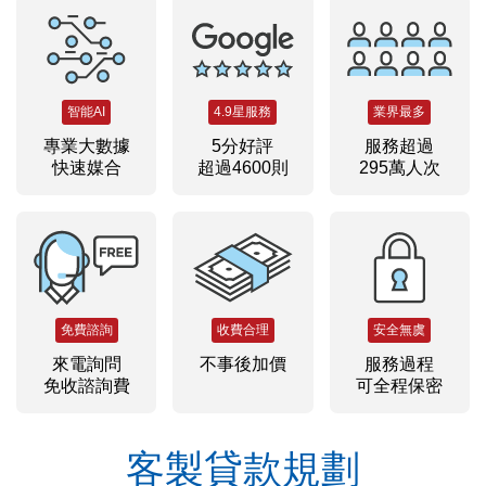
智能AI
4.9星服務
業界最多
專業大數據
5分好評
服務超過
快速媒合
超過4600則
295萬人次
免費諮詢
收費合理
安全無虞
來電詢問
不事後加價
服務過程
免收諮詢費
可全程保密
客製貸款規劃