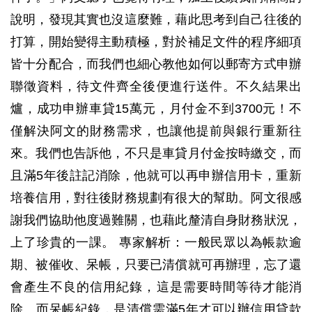
說明，發現其實也沒這麼難，藉此思考到自己往後的
打算，開始變得主動積極，對於補足文件的程序細項
皆十分配合，而我們也細心教他如何以郵寄方式申辦
聯徵資料，待文件齊全後便進行送件。不久結果出
爐，成功申辦車貸15萬元，月付金不到3700元！不
僅解決阿文的財務需求，也讓他提前與銀行重新往
來。我們也告訴他，不只是車貸月付金按時繳交，而
且滿5年後註記消除，他就可以再申辦信用卡，重新
培養信用，對往後財務規劃有很大的幫助。阿文很感
謝我們協助他度過難關，也藉此釐清自身財務狀況，
上了珍貴的一課。 專家解析：一般民眾以為帳款逾
期、被催收、呆帳，只要已清償就可再辦理，忘了還
會產生不良的信用紀錄，這是需要時間等待才能消
除。而呆帳紀錄，是清償需滿5年才可以辦信用貸款