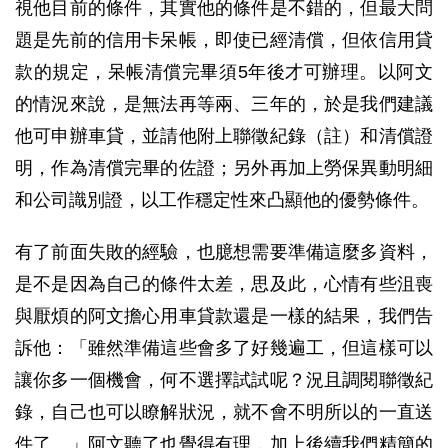
視他目前的條件，其實他的條件是不錯的，但最大問
題是先前的信用卡呆帳，即使已經清償，但依信用貸
款的規定，呆帳清償完畢須5年後才可辦理。以阿文
的情況來說，是無法再等兩、三年的，於是我們建議
他可申辦車貸，並請他附上聯徵紀錄（註）和清償證
明，作為清償完畢的佐證；另外再加上勞保異動明細
和公司識別證，以工作穩定性來凸顯他的優勢條件。
有了前面失敗的經驗，也臆想需要準備這麼多資料，
是不是因為自己的條件太差，思及此，心情有些沮喪
與厭煩的阿文擔心用車貸款還是一樣的結果，我們告
訴他：「雖然準備這些會多了好幾遍工，但這樣可以
讓你多一個機會，何不選擇試試呢？況且調閱聯徵紀
錄，自己也可以瞭解狀況，就不會不明所以的一直送
件了。」阿文聽了也覺得有理，加上後續我們精簡的