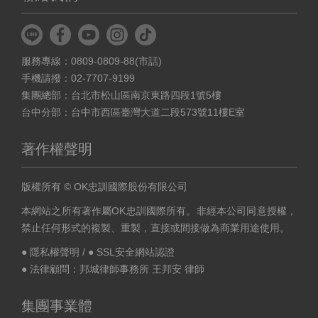
服務專線：0809-0809-88(市話)
手機請撥：02-7707-9199
集團總部：台北市松山區南京東路四段1號5樓
台中分部：台中市西區臺灣大道二段573號11樓E室
著作權聲明
版權所有 © OK忠訓國際股份有限公司
本網站之所有著作屬OK忠訓國際所有。非經本公司同意授權，
禁止任何形式的複製、重製，直接或間接做為商業用途使用。
● 隱私權聲明
/
● SSL安全網站認證
● 法律顧問：邦城律師事務所 王邦安 律師
集團事業體