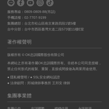
服務專線：0809-0809-88(市話)
手機請撥：02-7707-9199
集團總部：台北市松山區南京東路四段1號5樓
台中分部：台中市西區臺灣大道二段573號11樓E室
著作權聲明
版權所有 © OK忠訓國際股份有限公司
本網站之所有著作屬OK忠訓國際所有。非經本公司同意授權，
禁止任何形式的複製、重製，直接或間接做為商業用途使用。
● 隱私權聲明
/
● SSL安全網站認證
● 法律顧問：邦城律師事務所 王邦安 律師
集團事業體
集團公益
忠訓國際
穩穩信用
永恆能源