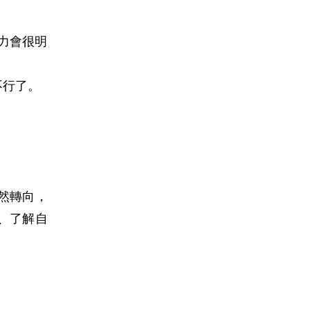
力會很明
不行了。
然轉向，
、了解自