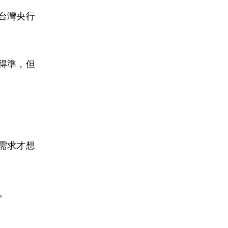
台灣央行
得準，但
需求才想
。