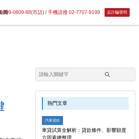
09-0809-88(市話) / 手機請撥 02-7707-9199
集團
反詐騙聲明
鍵
熱門文章
汽車貸款
車貸試算全解析：貸款條件、影響額度
六因素總整理