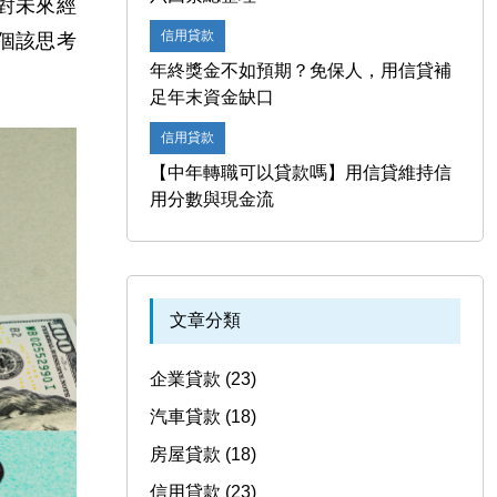
對未來經
信用貸款
個該思考
年終獎金不如預期？免保人，用信貸補
足年末資金缺口
信用貸款
【中年轉職可以貸款嗎】用信貸維持信
用分數與現金流
文章分類
企業貸款 (23)
汽車貸款 (18)
房屋貸款 (18)
信用貸款 (23)