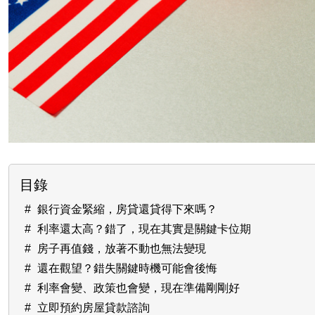
目錄
銀行資金緊縮，房貸還貸得下來嗎？
利率還太高？錯了，現在其實是關鍵卡位期
房子再值錢，放著不動也無法變現
還在觀望？錯失關鍵時機可能會後悔
利率會變、政策也會變，現在準備剛剛好
立即預約房屋貸款諮詢